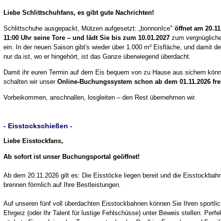
Liebe Schlittschuhfans, es gibt gute Nachrichten!
Schlittschuhe ausgepackt, Mützen aufgesetzt: „bonnonIce"
öffnet am 20.1
11:00 Uhr seine Tore – und lädt Sie bis zum 10.01.2027
zum vergnügliche
ein. In der neuen Saison gibt's wieder über 1.000 m² Eisfläche, und damit de
nur da ist, wo er hingehört, ist das Ganze überwiegend überdacht.
Damit ihr euren Termin auf dem Eis bequem von zu Hause aus sichern könn
schalten wir unser
Online-Buchungssystem schon ab dem 01.11.2026 fre
Vorbeikommen, anschnallen, losgleiten – den Rest übernehmen wir.
- Eisstockschießen -
Liebe Eisstockfans,
Ab sofort ist unser Buchungsportal geöffnet!
Ab dem 20.11.2026 gilt es: Die Eisstöcke liegen bereit und die Eisstockbah
brennen förmlich auf Ihre Bestleistungen.
Auf unseren fünf voll überdachten Eisstockbahnen können Sie Ihren sportli
Ehrgeiz (oder Ihr Talent für lustige Fehlschüsse) unter Beweis stellen. Perfek