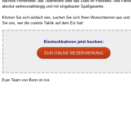
nächste Firmenfeier, das Teamevent oder das Duell im Freundes- und Famili
absolut wetterunabhängig und mit eingebauter Spaßgarantie.
Klicken Sie sich einfach rein, suchen Sie sich Ihren Wunschtermin aus und
Sie uns, wer die coolste Taktik auf dem Eis hat!
Eisstockbahnen jetzt buchen:
ZUR ONLNE RESERVIERUNG
Euer Team von Bonn on Ice