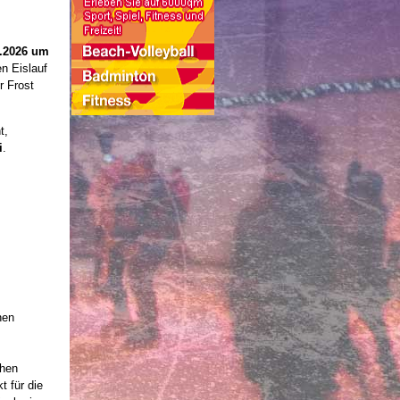
1.2026 um
n Eislauf
r Frost
t,
i
.
nen
chen
t für die